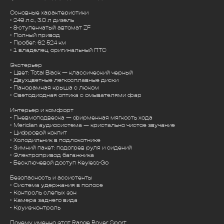
Основные характеристики
• 249 л.с., 3.0 л дизель
• 8-ступенчатый автомат ZF
• Полный привод
• Пробег: 62 524 км
• 1 владелец, оригинальный ПТС
Экстерьер
• Цвет: Total Black — классический черный
• Двухцветные легкосплавные диски
• Панорамная крыша с люком
• Светодиодная оптика с омывателями фар
Интерьер и комфорт
• Пневмоподвеска — фирменная мягкость хода
• Meridian аудиосистема — кристально чистое звучание
• Цифровой кокпит
• Холодильник в подлокотнике
• Зимний пакет: подогрев руля и сидений
• Электропривод багажника
• Бесключевой доступ Keyless-Go
Безопасность и ассистенты
• Система удержания в полосе
• Контроль слепых зон
• Камера заднего вида
• Круиз-контроль
Почему именно этот Range Rover Sport