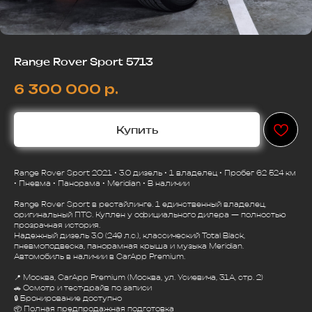
Range Rover Sport 5713
6 300 000
р.
Купить
Range Rover Sport 2021 • 3.0 дизель • 1 владелец • Пробег 62 524 км
• Пневма • Панорама • Meridian • В наличии
Range Rover Sport в рестайлинге. 1 единственный владелец,
оригинальный ПТС. Куплен у официального дилера — полностью
прозрачная история.
Надежный дизель 3.0 (249 л.с.), классический Total Black,
пневмоподвеска, панорамная крыша и музыка Meridian.
Автомобиль в наличии в CarApp Premium.
📍 Москва, CarApp Premium (Москва, ул. Усиевича, 31А, стр. 2)
🚗 Осмотр и тест-драйв по записи
🔒 Бронирование доступно
📦 Полная предпродажная подготовка