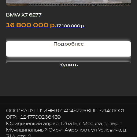
BMW X7 6277
B
16 800 000
р.
1
17 100 000
р.
Подробнее
Купить
ООО "КАРАПП" ИНН 9714045229 КПП 771401001
ОГРН 1247700266439
Юридический адрес 125315, г. Москва, вн.тер.г.
Муниципальный Округ Аэропорт, ул Усиевича, д.
31А, стр. 2