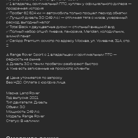
✅ 1 владелец, оригинальный ПТС, куплен у официального дилера —
прозрачная история
✅ Пробег 62 524 км — автомобиль только прошел период обкатки
✅ Лучший дизель 3.0 (249 л.с.) — отличная тяга с низов, умеренный
расход, выгодный налог
✅ Total Black + двухцветные диски — стильный внешний вид
✅ Полный набор опций: пневма, панорама, Meridian, холодильник,
зимний пакет
✅ CarApp Premium: осмотр по адресу Москва, ул. Усиевича, 31А, стр.
2
⚠️ Range Rover Sport с 1 владельцем и оригинальным ПТС —
редкость на рынке
⚠️ Дизель 3.0 с таким пробегом разбирают быстро
⚠️ Уже есть записанные на просмотр клиенты
💰 Цена уточняется по запросу
Без НДС. Оплата с юр/физ лица.
Марка: Land Rover
Год выпуска: 2021
Тип двигателя: Дизель
Объем: 3.0
Мощность: 249 л.с.
Модель: Range Rover
Статус: В наличии