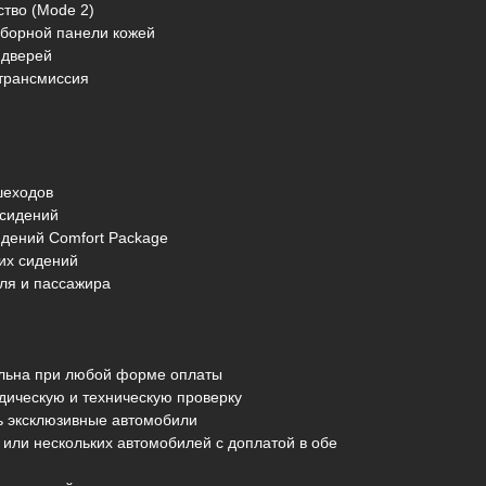
ство (Mode 2)
иборной панели кожей
 дверей
 трансмиссия
шеходов
 сидений
идений Comfort Package
их сидений
ля и пассажира
альна при любой форме оплаты
дическую и техническую проверку
ь эксклюзивные автомобили
или нескольких автомобилей с доплатой в обе