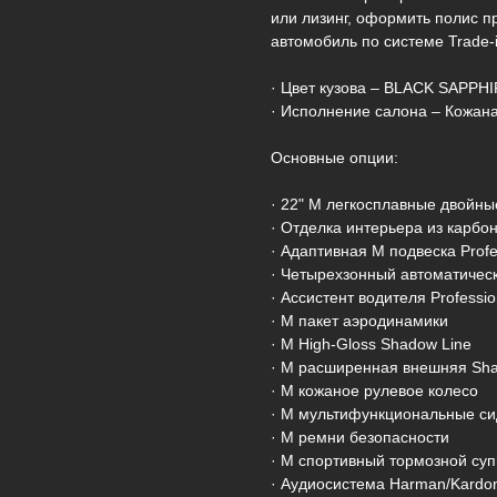
или лизинг, оформить полис п
автомобиль по системе Trade-i
· Цвет кузова – BLACK SAPPH
· Исполнение салона – Кожана
Основные опции:
· 22" M легкосплавные двойные
· Отделка интерьера из карбон
· Адаптивная M подвеска Profe
· Четырехзонный автоматичес
· Ассистент водителя Professio
· M пакет аэродинамики
· M High-Gloss Shadow Line
· M расширенная внешняя Sha
· M кожаное рулевое колесо
· M мультифункциональные си
· M ремни безопасности
· M спортивный тормозной суп
· Аудиосистема Harman/Kardo