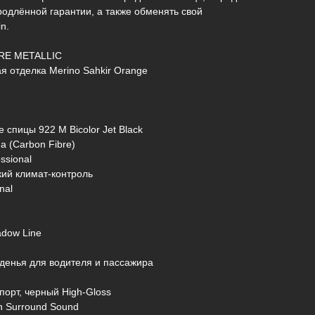
родлённой гарантии, а также обменять свой
n.
IRE METALLIC
я отделка Merino Sahkir Orange
 спицы 922 M Bicolor Jet Black
а (Carbon Fibre)
ssional
кий климат-контроль
nal
dow Line
денья для водителя и пассажира
порт, черный High-Gloss
n Surround Sound