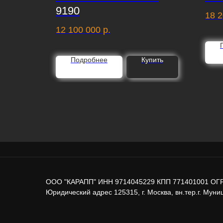
9190
18 2
12 100 000
р.
пить
Подробнее
Купить
ООО "КАРАПП" ИНН 9714045229 КПП 771401001 ОГ
Юридический адрес 125315, г. Москва, вн.тер.г. Муниц