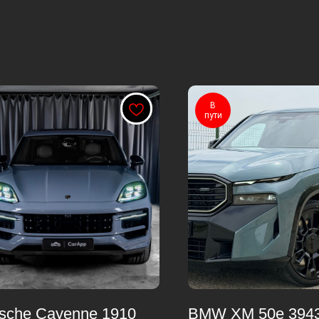
В
пути
sche Cayenne 1910
BMW XM 50e 394