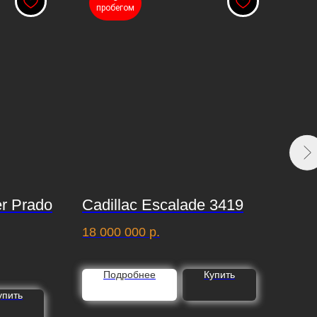
С
пробегом
er Prado
Cadillac Escalade 3419
La
38
18 000 000
р.
12 
Подробнее
Купить
упить