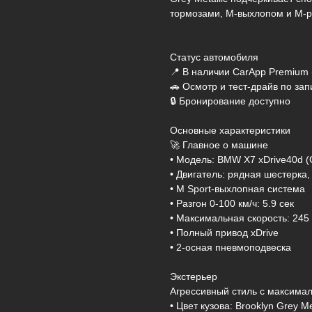
тормозами, M-выхлопом и M-р
Статус автомобиля
📍 В наличии CarApp Premium (
🚗 Осмотр и тест-драйв по зап
🔒 Бронирование доступно
Основные характеристики
🚀 Главное о машине
• Модель: BMW X7 xDrive40d (G
• Двигатель: рядная шестерка, 
• M Sport-выхлопная система
• Разгон 0-100 км/ч: 5.9 сек
• Максимальная скорость: 245 
• Полный привод xDrive
• 2-осная пневмоподвеска
Экстерьер
Агрессивный стиль с максима
• Цвет кузова: Brooklyn Grey Me