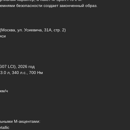
емнями безопасности создает законченный образ.
Москва, ул. Усиевича, 31А, стр. 2)
иси
07 LCI), 2026 год
3.0 л, 340 л.с., 700 Нм
км/ч
льными M-акцентами:
tallic