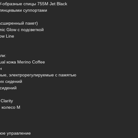
V-образные спицы 755M Jet Black
глянцевыми суппортами
расширенный пакет)
nic Glow с подсветкой
ow Line
ли:
ual кожа Merino Coffee
н
ные, электрорегулируемые с памятью
их сидений
 сидений
Clarity
е колесо M
вое управление