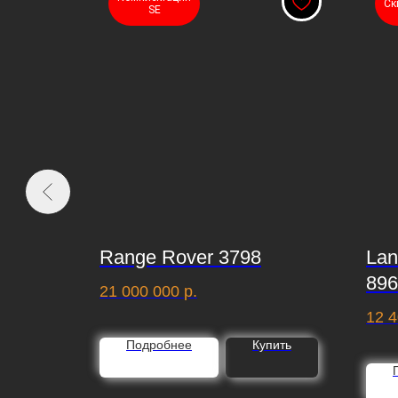
Ск
SE
 8354
Range Rover 3798
Lan
896
21 000 000
р.
0
р.
12 4
пить
Подробнее
Купить