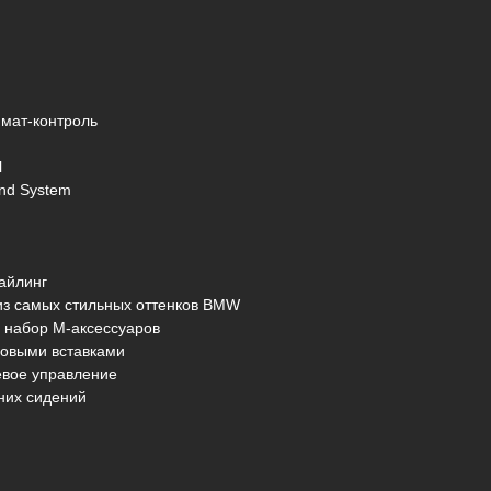
имат-контроль
l
nd System
айлинг
 из самых стильных оттенков BMW
й набор M-аксессуаров
новыми вставками
евое управление
них сидений