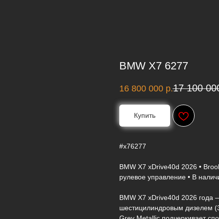
BMW X7 6277
17 100 00
16 800 000
р.
Купить
#x76277
BMW X7 xDrive40d 2026 • Brook
рулевое управление • В налич
BMW X7 xDrive40d 2026 года 
шестицилиндровым дизелем (34
Grey Metallic подчеркивает сп