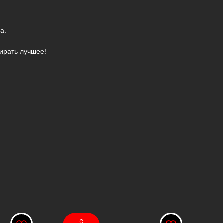
а.
ирать лучшее!
С