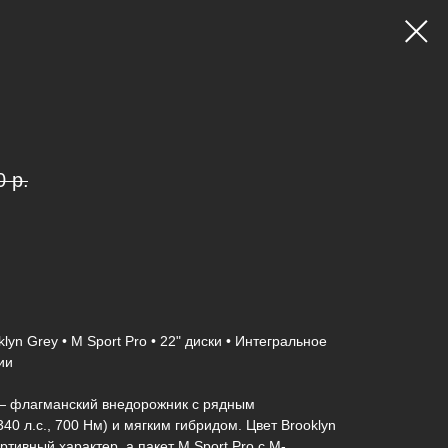
0
р.
lyn Grey • M Sport Pro • 22" диски • Интегральное
ии
— флагманский внедорожник с рядным
0 л.с., 700 Нм) и мягким гибридом. Цвет Brooklyn
ортивный характер, а пакет M Sport Pro с M-