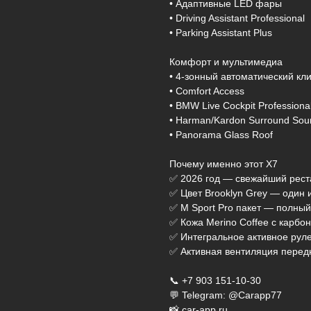
• Адаптивные LED фары
• Driving Assistant Professional
• Parking Assistant Plus
Комфорт и мультимедиа
• 4-зонный автоматический кл
• Comfort Access
• BMW Live Cockpit Professiona
• Harman/Kardon Surround Sou
• Panorama Glass Roof
Почему именно этот X7
✅ 2026 год — свежайший рест
✅ Цвет Brooklyn Grey — один
✅ M Sport Pro пакет — полны
✅ Кожа Merino Coffee с карбо
✅ Интегральное активное рул
✅ Активная вентиляция перед
📞 +7 903 151-10-30
💬 Telegram: @Carapp77
📸 car-app.ru