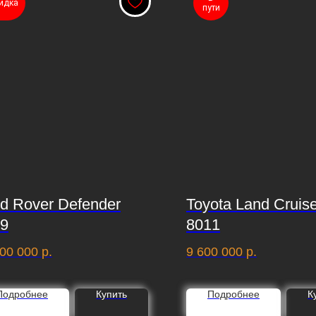
идка
пути
d Rover Defender
Toyota Land Cruis
9
8011
00 000
р.
9 600 000
р.
Подробнее
Купить
Подробнее
К