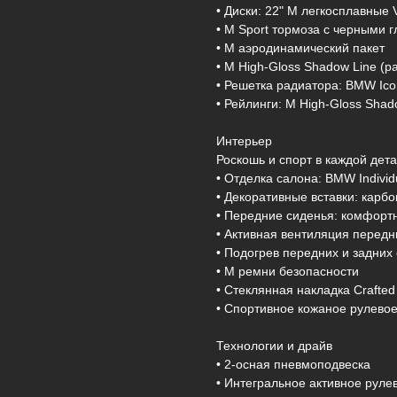
• Диски: 22" M легкосплавные 
• M Sport тормоза с черными 
• M аэродинамический пакет
• M High-Gloss Shadow Line (
• Решетка радиатора: BMW Ico
• Рейлинги: M High-Gloss Shad
Интерьер
Роскошь и спорт в каждой дета
• Отделка салона: BMW Individ
• Декоративные вставки: карбо
• Передние сиденья: комфорт
• Активная вентиляция передн
• Подогрев передних и задних
• M ремни безопасности
• Стеклянная накладка Crafted 
• Спортивное кожаное рулево
Технологии и драйв
• 2-осная пневмоподвеска
• Интегральное активное руле